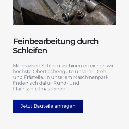
Feinbearbeitung durch
Schleifen
Mit präzisen Schleifmaschinen erreichen wir
höchste Oberflächengüte unserer Dreh-
und Frästeile. In unserem Maschinenpark
finden sich dafür Rund- und
Flachschleifmaschinen.
Jetzt Bauteile anfragen