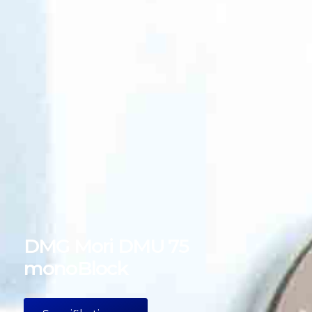
DMG Mori DMU 75
monoBlock