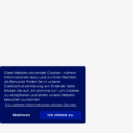
Diese Website verwendet Cookies – nähere
Informationen dazu und zu Ihren Rechten
als Benutzer finden Sie in unserer
Datenschutzerklärung am Ende der Seite.
Klicken Sie auf „Ich stimme zu“, um Cookies
zu akzeptieren und direkt unsere Website
besuchen zu können.
Für weitere Informationen klicken Sie hier.
Ablehnen
Ich stimme zu.