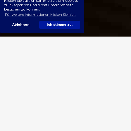
Klicken Sie auf „Ich stimme zu“, um Cookies
zu akzeptieren und direkt unsere Website
besuchen zu können.
Für weitere Informationen klicken Sie hier.
Ablehnen
Ich stimme zu.
SPECIFICATIONS